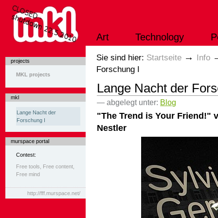
Direkt
zum
Inhalt
|
Art
Technology
P
Direkt
zur
Navigation
Sektionen
→
Sie sind hier:
Startseite
Info
projects
Forschung I
MKL projects
Lange Nacht der Fors
mkl
— abgelegt unter:
Blog
Lange Nacht der
"The Trend is Your Friend!"
Forschung I
Nestler
murspace portal
Contest:
Free tools, Free content,
Free mind
http://fff.murspace.net/