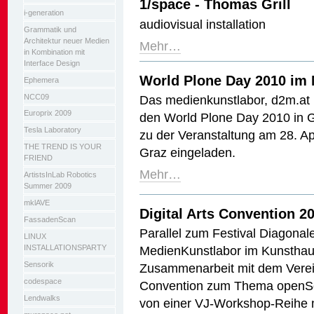
1/space - Thomas Grill
i-generation
audiovisual installation
Grammatik und
Architektur neuer Medien
Mehr…
in Kombination mit
Interface Design
World Plone Day 2010 im
Ephemera
NCC09
Das medienkunstlabor, d2m.at 
Europrix 2009
den World Plone Day 2010 in Gr
Tesla Laboratory
zu der Veranstaltung am 28. A
THE TREND IS YOUR
Graz eingeladen.
FRIEND
Mehr…
ArtistsInLab Robotics
Summer 2009
mklAVE
Digital Arts Convention 2
FassadenScan
Parallel zum Festival Diagonale
LINUX
MedienKunstlabor im Kunsthau
INSTALLATIONSPARTY
Sensorik
Zusammenarbeit mit dem Verein
codespace
Convention zum Thema openSou
Lendwalks
von einer VJ-Workshop-Reihe 