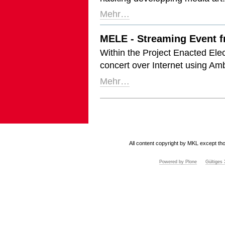
Mehr…
MELE - Streaming Event
Within the Project Enacted Elec
concert over Internet using A
Mehr…
Artikelaktionen
All content copyright by MKL except tho
Powered by Plone
Gültige