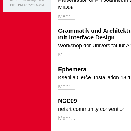
MELE - Streaming Event
from IEM-CUBE/IRCAM
MID08
Mehr…
Grammatik und Architektu
mit Interface Design
Workshop der Universität für 
Mehr…
Ephemera
Ksenija Čerče. Installation 18
Mehr…
NCC09
netart community convention
Mehr…