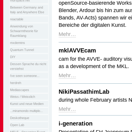
murspace.net
openSource-basierende Worksh
Between Germany and
Blender, Ardour bis hin zum a
Italy and Anywhere Else
Bands, AV-Acts) spannen wir e
reactable
Bereiche der digitalen Kunst.
Anwendung von
Schwarmtheorie für
Mehr…
Raumklang
mxdemtns
mklAVVEcam
Quantum Tunnel
DIY
cam for the AVVE- auditory visu
Dessen Sprache du nicht
as a development of the MKL.
verstehst
Mehr…
i've seen someone...
herdreh
Mediascapes
NikiPassathimLab
Weiss / Weisslich
during whole February artists N
Kunst und neue Medien
Mehr…
...miramondo multiplo...
Deskotheque
i-generation
Open Lab
Presentation of FH Joanneum D