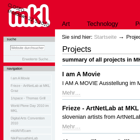
Direkt
zum
Inhalt
|
Art
Technology
P
Direkt
zur
Navigation
Sektionen
→
Sie sind hier:
Startseite
Proje
suche
Projects
summary of all projects in 
Erweiterte Suche…
navigation
I am A Movie
I am A Movie
I AM A MOVIE Ausstellung im 
Frieze - ArtNetLab at MKL
Graz
Mehr…
1/space - Thomas Grill
World Plone Day 2010 im
Frieze - ArtNetLab at MKL
MKL
slovenian artists from ArtNetLa
Digital Arts Convention
2010
Mehr…
mklAVVEcam
NikiPassathimLab