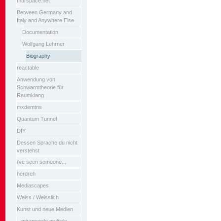
murspace.net
Between Germany and
Italy and Anywhere Else
Documentation
Wolfgang Lehrner
Biography
reactable
Anwendung von
Schwarmtheorie für
Raumklang
mxdemtns
Quantum Tunnel
DIY
Dessen Sprache du nicht
verstehst
i've seen someone...
herdreh
Mediascapes
Weiss / Weisslich
Kunst und neue Medien