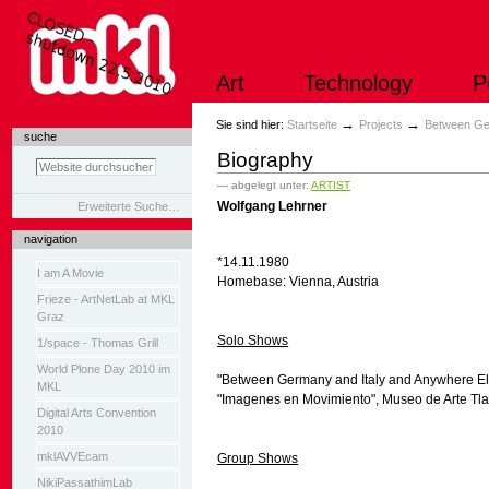
Direkt
zum
Inhalt
|
Art
Technology
P
Direkt
zur
Navigation
Sektionen
→
→
Sie sind hier:
Startseite
Projects
Between Ge
suche
Biography
— abgelegt unter:
ARTIST
Wolfgang Lehrner
Erweiterte Suche…
navigation
*14.11.1980
I am A Movie
Homebase: Vienna, Austria
Frieze - ArtNetLab at MKL
Graz
Solo Shows
1/space - Thomas Grill
World Plone Day 2010 im
"Between Germany and Italy and Anywhere El
MKL
"Imagenes en Movimiento"
, Museo de Arte Tl
Digital Arts Convention
2010
mklAVVEcam
Group Shows
NikiPassathimLab