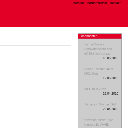
übersicht
barrierefreiheit
kontakt
nachrichten
I am a Movie -
Filmwettbewerb des
m[i:]dia room graz.
18.05.2010
Frieze - ArtNetLab at
MKL Graz
12.05.2010
WPD10 in Graz
26.04.2010
1/space - Thomas Grill
22.04.2010
“extendet view”- eine
Kamera für AVVE.