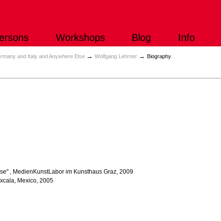
ersons
Workshops
Blog
Info
→
→
rmany and Italy and Anywhere Else
Wolfgang Lehrner
Biography
se"
, MedienKunstLabor im Kunsthaus Graz, 2009
axcala, Mexico, 2005