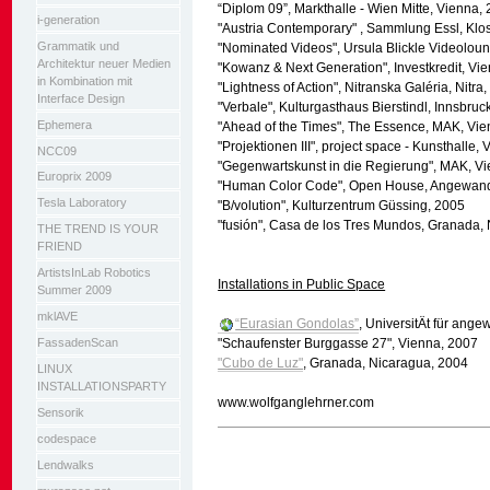
“Diplom 09”
, Markthalle - Wien Mitte, Vienna,
i-generation
"Austria Contemporary"
, Sammlung Essl, Klo
Grammatik und
"Nominated Videos"
, Ursula Blickle Videolou
Architektur neuer Medien
"Kowanz & Next Generation"
, Investkredit, V
in Kombination mit
"Lightness of Action"
, Nitranska Galéria, Nitra
Interface Design
"Verbale"
, Kulturgasthaus Bierstindl, Innsbruc
Ephemera
"Ahead of the Times"
, The Essence, MAK, Vie
"Projektionen III"
, project space - Kunsthalle,
NCC09
"Gegenwartskunst in die Regierung"
, MAK, V
Europrix 2009
"Human Color Code"
, Open House, Angewand
Tesla Laboratory
"B/volution"
, Kulturzentrum Güssing, 2005
"fusión",
Casa de los Tres Mundos, Granada, 
THE TREND IS YOUR
FRIEND
ArtistsInLab Robotics
Installations in Public Space
Summer 2009
mklAVE
“Eurasian Gondolas”
, UniversitÄt für ang
FassadenScan
"Schaufenster Burggasse 27"
, Vienna, 2007
"Cubo de Luz"
, Granada, Nicaragua, 2004
LINUX
INSTALLATIONSPARTY
www.wolfganglehrner.com
Sensorik
Artikelaktionen
codespace
Lendwalks