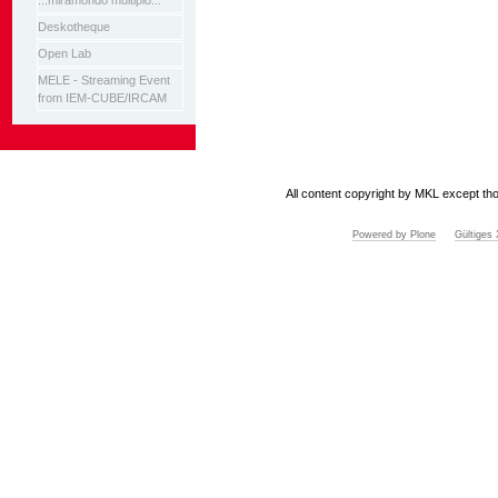
...miramondo multiplo...
Deskotheque
Open Lab
MELE - Streaming Event
from IEM-CUBE/IRCAM
All content copyright by MKL except tho
Powered by Plone
Gültige