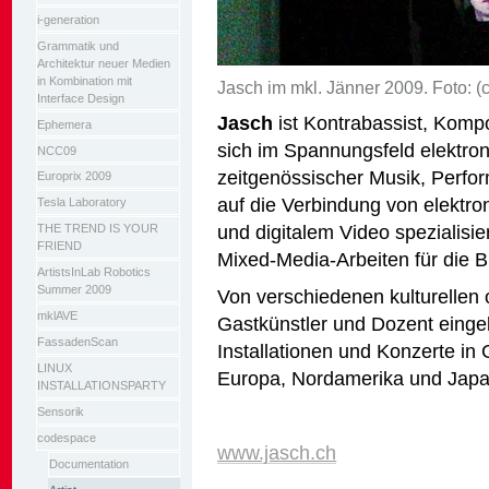
i-generation
Grammatik und
Architektur neuer Medien
in Kombination mit
Jasch im mkl. Jänner 2009. Foto: (
Interface Design
Jasch
ist Kontrabassist, Kompo
Ephemera
sich im Spannungsfeld elektron
NCC09
zeitgenössischer Musik, Perfor
Europrix 2009
auf die Verbindung von elektro
Tesla Laboratory
und digitalem Video spezialisie
THE TREND IS YOUR
FRIEND
Mixed-Media-Arbeiten für die Bü
ArtistsInLab Robotics
Summer 2009
Von verschiedenen kulturellen 
mklAVE
Gastkünstler und Dozent eingel
FassadenScan
Installationen und Konzerte in 
LINUX
Europa, Nordamerika und Japa
INSTALLATIONSPARTY
Sensorik
codespace
www.jasch.ch
Documentation