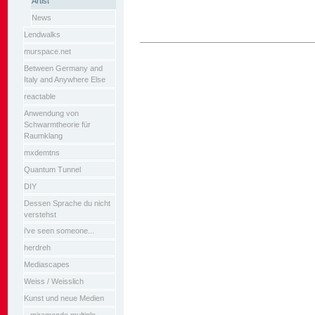
Artist
News
Lendwalks
Artikelaktionen
murspace.net
Between Germany and
Italy and Anywhere Else
reactable
Anwendung von
Schwarmtheorie für
Raumklang
mxdemtns
Quantum Tunnel
DIY
Dessen Sprache du nicht
verstehst
i've seen someone...
herdreh
Mediascapes
Weiss / Weisslich
Kunst und neue Medien