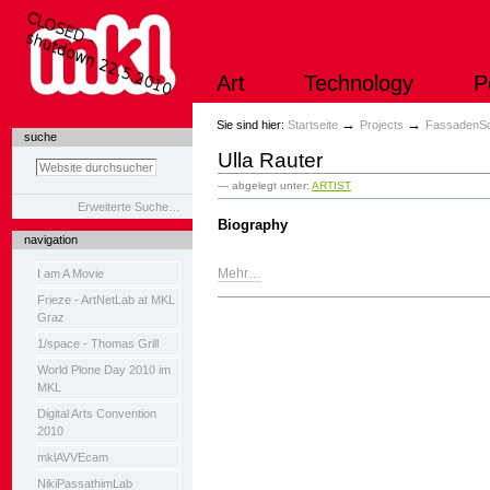
Direkt
zum
Inhalt
|
Art
Technology
P
Direkt
zur
Navigation
Sektionen
→
→
Sie sind hier:
Startseite
Projects
FassadenS
suche
Ulla Rauter
— abgelegt unter:
ARTIST
Erweiterte Suche…
Biography
navigation
Mehr…
I am A Movie
Frieze - ArtNetLab at MKL
Artikelaktionen
Graz
1/space - Thomas Grill
World Plone Day 2010 im
MKL
Digital Arts Convention
2010
mklAVVEcam
NikiPassathimLab