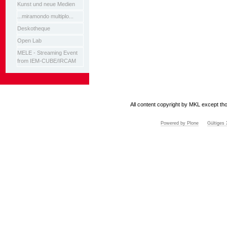
Kunst und neue Medien
...miramondo multiplo...
Deskotheque
Open Lab
MELE - Streaming Event
from IEM-CUBE/IRCAM
All content copyright by MKL except tho
Powered by Plone
Gültige