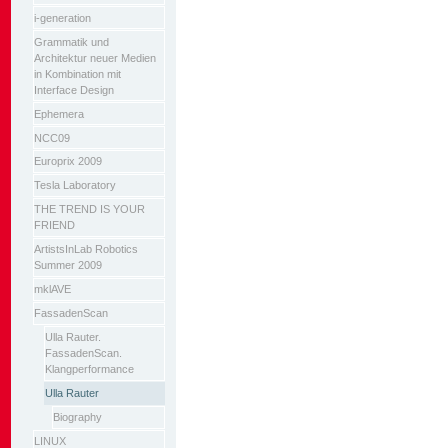
i-generation
Grammatik und
Architektur neuer Medien
in Kombination mit
Interface Design
Ephemera
NCC09
Europrix 2009
Tesla Laboratory
THE TREND IS YOUR
FRIEND
ArtistsInLab Robotics
Summer 2009
mklAVE
FassadenScan
Ulla Rauter.
FassadenScan.
Klangperformance
Ulla Rauter
Biography
LINUX