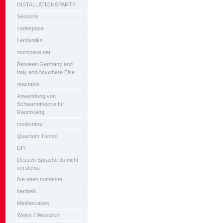
INSTALLATIONSPARTY
Sensorik
codespace
Lendwalks
murspace.net
Between Germany and
Italy and Anywhere Else
reactable
Anwendung von
Schwarmtheorie für
Raumklang
mxdemtns
Quantum Tunnel
DIY
Dessen Sprache du nicht
verstehst
i've seen someone...
herdreh
Mediascapes
Weiss / Weisslich