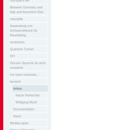
murspace.net
Between Germany and
Italy and Anywhere Else
reactable
Anwendung von
Schwarmtheorie für
Raumklang
mxdemtns
Quantum Tunnel
DIY
Dessen Sprache du nicht
verstehst
i've seen someone...
herdreh
Artists
Nazar Hontschar
Wolfgang Musil
Documentation
News
Mediascapes