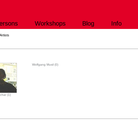
ersons
Workshops
Blog
Info
Artists
Wolfgang Musil (0)
char (1)