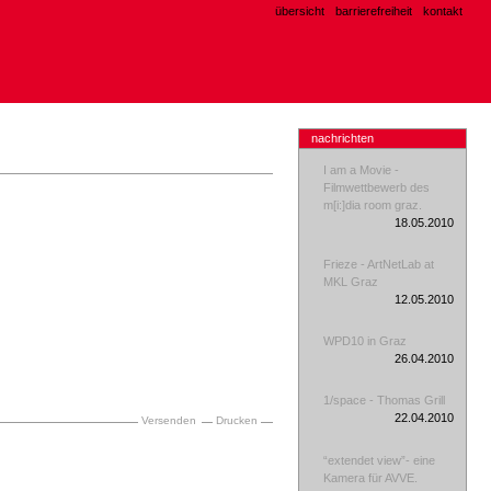
übersicht
barrierefreiheit
kontakt
nachrichten
I am a Movie -
Filmwettbewerb des
m[i:]dia room graz.
18.05.2010
Frieze - ArtNetLab at
MKL Graz
12.05.2010
WPD10 in Graz
26.04.2010
1/space - Thomas Grill
22.04.2010
Versenden
Drucken
“extendet view”- eine
Kamera für AVVE.