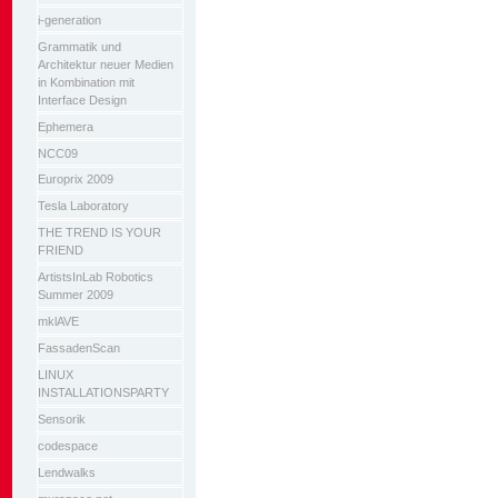
i-generation
Grammatik und
Architektur neuer Medien
in Kombination mit
Interface Design
Ephemera
NCC09
Europrix 2009
Tesla Laboratory
THE TREND IS YOUR
FRIEND
ArtistsInLab Robotics
Summer 2009
mklAVE
FassadenScan
LINUX
INSTALLATIONSPARTY
Sensorik
codespace
Lendwalks