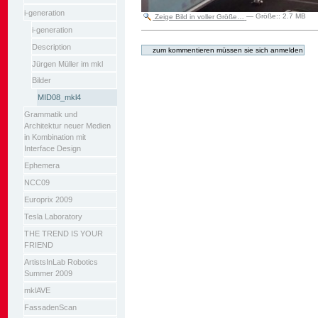
i-generation
Zeige Bild in voller Größe…
—
Größe:
:
2.7 MB
i-generation
Artikelaktionen
Description
Jürgen Müller im mkl
Bilder
MID08_mkl4
Grammatik und
Architektur neuer Medien
in Kombination mit
Interface Design
Ephemera
NCC09
Europrix 2009
Tesla Laboratory
THE TREND IS YOUR
FRIEND
ArtistsInLab Robotics
Summer 2009
mklAVE
FassadenScan