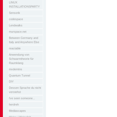
LINUX
INSTALLATIONSPARTY
Sensorik
codespace
Lendwalks
murspace.net
Between Germany and
Italy and Anywhere Else
reactable
Anwendung von
Schwarmtheorie für
Raumklang
mxdemtns
Quantum Tunnel
DIY
Dessen Sprache du nicht
verstehst
i've seen someone...
herdreh
Mediascapes