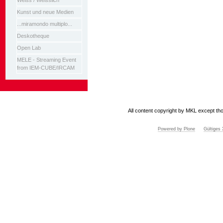
Weiss / Weisslich
Kunst und neue Medien
...miramondo multiplo...
Deskotheque
Open Lab
MELE - Streaming Event
from IEM-CUBE/IRCAM
All content copyright by MKL except tho
Powered by Plone
Gültige