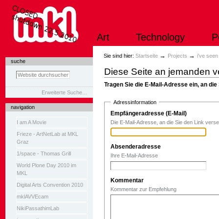
Direkt
zum
Inhalt
|
Art
Technology
P
Direkt
zur
Navigation
Sektionen
→
→
Sie sind hier:
Startseite
Projects
i've see
suche
Diese Seite an jemanden 
Tragen Sie die E-Mail-Adresse ein, an di
Erweiterte Suche…
Adressinformation
navigation
Empfängeradresse (E-Mail)
(Erforderl
I am A Movie
Die E-Mail-Adresse, an die Sie den Link ver
Frieze - ArtNetLab at MKL
Graz
Absenderadresse
(Erforderlich)
1/space - Thomas Grill
Ihre E-Mail-Adresse
World Plone Day 2010 im
MKL
Kommentar
Digital Arts Convention 2010
Kommentar zur Empfehlung
mklAVVEcam
NikiPassathimLab