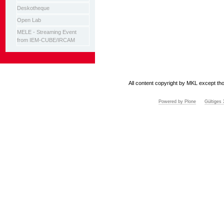
Deskotheque
Open Lab
MELE - Streaming Event
from IEM-CUBE/IRCAM
All content copyright by MKL except tho
Powered by Plone
Gültige