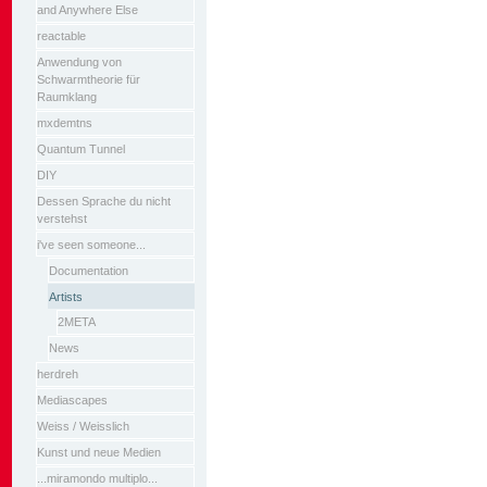
and Anywhere Else
reactable
Anwendung von
Schwarmtheorie für
Raumklang
mxdemtns
Quantum Tunnel
DIY
Dessen Sprache du nicht
verstehst
i've seen someone...
Documentation
Artists
2META
News
herdreh
Mediascapes
Weiss / Weisslich
Kunst und neue Medien
...miramondo multiplo...