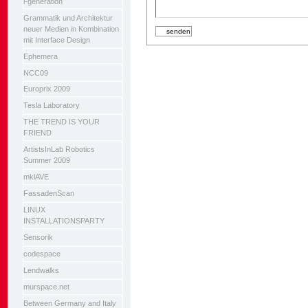
i-generation
Grammatik und Architektur
neuer Medien in Kombination
mit Interface Design
Ephemera
NCC09
Europrix 2009
Tesla Laboratory
THE TREND IS YOUR
FRIEND
ArtistsInLab Robotics
Summer 2009
mklAVE
FassadenScan
LINUX
INSTALLATIONSPARTY
Sensorik
codespace
Lendwalks
murspace.net
Between Germany and Italy