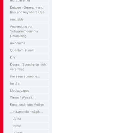
murspace.net
Between Germany and
Italy and Anywhere Else
reactable
Anwendung von
Schwarmtheorie für
Raumklang
mxdemtns
Quantum Tunnel
DIY
Dessen Sprache du nicht
verstehst
i've seen someone...
herdreh
Mediascapes
Weiss / Weisslich
Kunst und neue Medien
...miramondo multiplo...
Artist
News