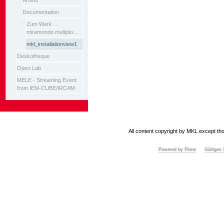
Artists
Documentation
Zum Werk …
miramondo multiplo…
mkl_installationview1
Deskotheque
Open Lab
MELE - Streaming Event
from IEM-CUBE/IRCAM
All content copyright by MKL except tho
Powered by Plone
Gültige