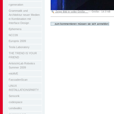
i-generation
Grammatik und
Zeige Bild in voller Größe…
—
Größe:
:
14.0 kB
Architektur neuer Medien
Artikelaktionen
in Kombination mit
Interface Design
Ephemera
NCC09
Europrix 2009
Tesla Laboratory
THE TREND IS YOUR
FRIEND
ArtistsInLab Robotics
Summer 2009
mklAVE
FassadenScan
LINUX
INSTALLATIONSPARTY
Sensorik
codespace
Lendwalks