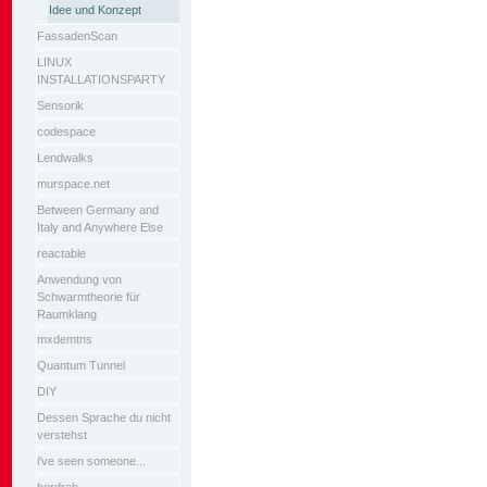
Idee und Konzept
FassadenScan
LINUX
INSTALLATIONSPARTY
Sensorik
codespace
Lendwalks
murspace.net
Between Germany and
Italy and Anywhere Else
reactable
Anwendung von
Schwarmtheorie für
Raumklang
mxdemtns
Quantum Tunnel
DIY
Dessen Sprache du nicht
verstehst
i've seen someone...