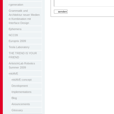
i-generation
Grammatik und
Architektur neuer Medien
in Kombination mit
Interface Design
Ephemera
NCC09
Europrix 2009
Tesla Laboratory
THE TREND IS YOUR
FRIEND
ArtistsInLab Robotics
Summer 2009
mklAVE
mklAVE concept
Development
Implementations
Blog
Anouncements
Glossary