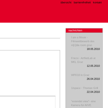
übersicht
barrierefreiheit
kontakt
nachrichten
I am a Movie -
Filmwettbewerb des
m[i:]dia room graz.
18.05.2010
Frieze - ArtNetLab at
MKL Graz
12.05.2010
WPD10 in Graz
26.04.2010
1/space - Thomas Grill
22.04.2010
“extendet view”- eine
Kamera für AVVE.