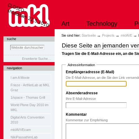
Direkt
zum
Inhalt
|
Art
Technology
P
Direkt
zur
Navigation
Sektionen
→
→
→
Sie sind hier:
Startseite
Projects
mklAVE
suche
Diese Seite an jemanden ve
Tragen Sie die E-Mail-Adresse ein, an die 
Erweiterte Suche…
Adressinformation
navigation
Empfängeradresse (E-Mail)
(Erforderlich
I am A Movie
Die E-Mail-Adresse, an die Sie den Link versen
Frieze - ArtNetLab at MKL
Graz
Absenderadresse
(Erforderlich)
1/space - Thomas Grill
Ihre E-Mail-Adresse
World Plone Day 2010 im
MKL
Kommentar
Digital Arts Convention
Kommentar zur Empfehlung
2010
mklAVVEcam
NikiPassathimLab