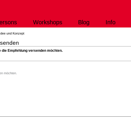
ersons
Workshops
Blog
Info
Idee und Konzept
rsenden
Sie die Empfehlung versenden möchten.
)
den möchten.