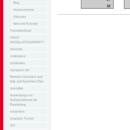
Blog
Anouncements
Artikelaktionen
Glossary
Idee und Konzept
FassadenScan
LINUX
INSTALLATIONSPARTY
Sensorik
codespace
Lendwalks
murspace.net
Between Germany and
Italy and Anywhere Else
reactable
Anwendung von
Schwarmtheorie für
Raumklang
mxdemtns
Quantum Tunnel
DIY