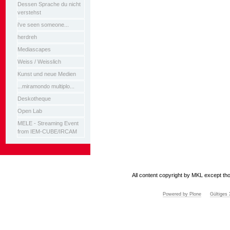
Dessen Sprache du nicht
verstehst
i've seen someone...
herdreh
Mediascapes
Weiss / Weisslich
Kunst und neue Medien
...miramondo multiplo...
Deskotheque
Open Lab
MELE - Streaming Event
from IEM-CUBE/IRCAM
All content copyright by MKL except tho
Powered by Plone
Gültige