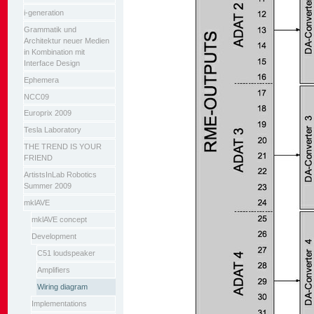
i-generation
Grammatik und
Architektur neuer Medien
in Kombination mit
Interface Design
Ephemera
NCC09
Europrix 2009
Tesla Laboratory
THE TREND IS YOUR
FRIEND
ArtistsInLab Robotics
Summer 2009
mklAVE
mklAVE concept
Development
C51 loudspeaker
Amplifiers
Wiring diagram
Implementations