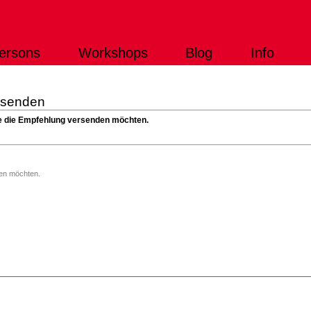
ersons
Workshops
Blog
Info
rsenden
Sie die Empfehlung versenden möchten.
)
den möchten.