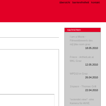
übersicht
barrierefreiheit
kontakt
nachrichten
I am a Movie -
Filmwettbewerb des
m[i:]dia room graz.
18.05.2010
Frieze - ArtNetLab at
MKL Graz
12.05.2010
WPD10 in Graz
26.04.2010
1/space - Thomas Grill
22.04.2010
“extendet view”- eine
Kamera für AVVE.