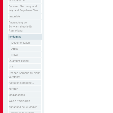
murspace.net
Between Germany and
Italy and Anywhere Else
reactable
Anwendung von
Schwarmtheorie für
Raumklang
mxdemtns
Documentation
Artist
News
Quantum Tunnel
DIY
Dessen Sprache du nicht
verstehst
i've seen someone...
herdreh
Mediascapes
Weiss / Weisslich
Kunst und neue Medien