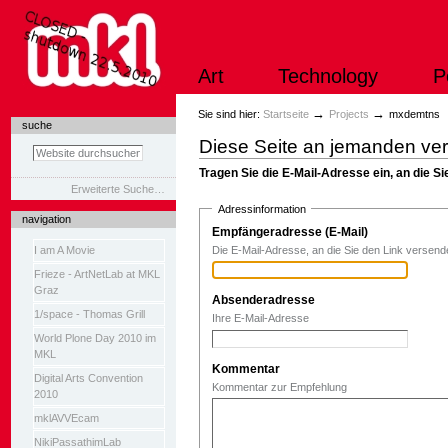
Direkt
zum
Inhalt
|
Art
Technology
P
Direkt
zur
Navigation
Sektionen
→
→
Sie sind hier:
Startseite
Projects
mxdemtns
suche
Diese Seite an jemanden ve
Tragen Sie die E-Mail-Adresse ein, an die 
Erweiterte Suche…
Adressinformation
navigation
Empfängeradresse (E-Mail)
(Erforderlich
I am A Movie
Die E-Mail-Adresse, an die Sie den Link versen
Frieze - ArtNetLab at MKL
Graz
Absenderadresse
(Erforderlich)
1/space - Thomas Grill
Ihre E-Mail-Adresse
World Plone Day 2010 im
MKL
Kommentar
Digital Arts Convention
Kommentar zur Empfehlung
2010
mklAVVEcam
NikiPassathimLab