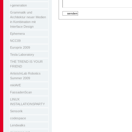
i-generation
Grammatik und
Architektur neuer Medien
in Kombination mit
Interface Design
Ephemera
NCC09
Europrix 2009
Tesla Laboratory
THE TREND IS YOUR
FRIEND
ArtistsInLab Robotics
Summer 2009
mklAVE
FassadenScan
LINUX
INSTALLATIONSPARTY
Sensorik
codespace
Lendwalks