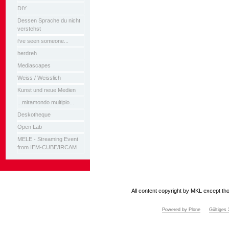
DIY
Dessen Sprache du nicht
verstehst
i've seen someone...
herdreh
Mediascapes
Weiss / Weisslich
Kunst und neue Medien
...miramondo multiplo...
Deskotheque
Open Lab
MELE - Streaming Event
from IEM-CUBE/IRCAM
All content copyright by MKL except tho
Powered by Plone
Gültige