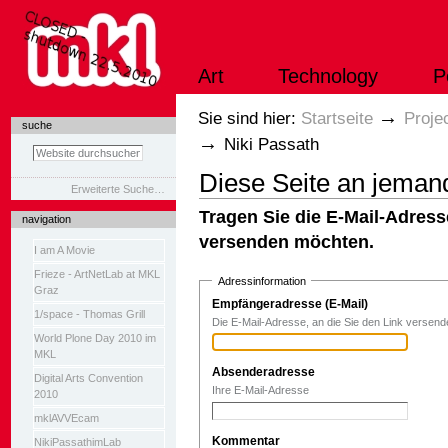
Direkt
zum
Inhalt
|
Art
Technology
P
Direkt
zur
Navigation
Sektionen
→
Sie sind hier:
Startseite
Proje
suche
→
Niki Passath
Diese Seite an jema
Erweiterte Suche…
Tragen Sie die E-Mail-Adress
navigation
versenden möchten.
I am A Movie
Frieze - ArtNetLab at MKL
Adressinformation
Graz
Empfängeradresse (E-Mail)
(Erforderlich
1/space - Thomas Grill
Die E-Mail-Adresse, an die Sie den Link versen
World Plone Day 2010 im
MKL
Absenderadresse
(Erforderlich)
Digital Arts Convention
Ihre E-Mail-Adresse
2010
mklAVVEcam
Kommentar
NikiPassathimLab