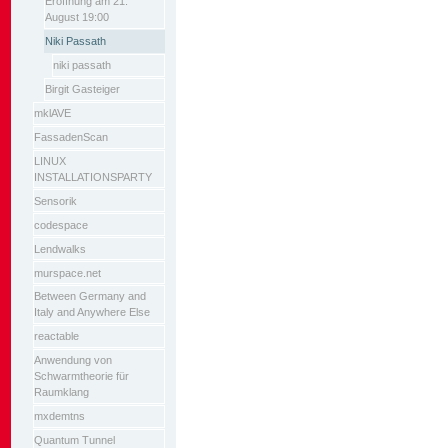
Eröffnung am 21.
August 19:00
Niki Passath
niki passath
Birgit Gasteiger
mklAVE
FassadenScan
LINUX
INSTALLATIONSPARTY
Sensorik
codespace
Lendwalks
murspace.net
Between Germany and
Italy and Anywhere Else
reactable
Anwendung von
Schwarmtheorie für
Raumklang
mxdemtns
Quantum Tunnel