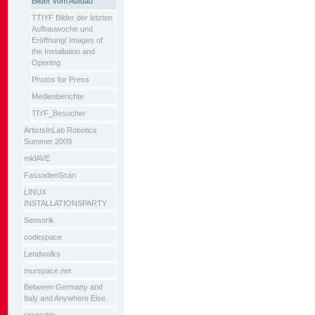
Bilder vom Aufbau
TTIYF Bilder der letzten
Aufbauwoche und
Eröffnung/ Images of
the Installation and
Opening
Photos for Press
Medienberichte
TIYF_Besucher
ArtistsInLab Robotics
Summer 2009
mklAVE
FassadenScan
LINUX
INSTALLATIONSPARTY
Sensorik
codespace
Lendwalks
murspace.net
Between Germany and
Italy and Anywhere Else