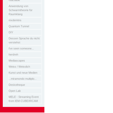
reactable
Anwendung von
Schwarmtheorie für
Raumklang
mxdemtns
Quantum Tunnel
DIY
Dessen Sprache du nicht
verstehst
i've seen someone...
herdreh
Mediascapes
Weiss / Weisslich
Kunst und neue Medien
...miramondo multiplo...
Deskotheque
Open Lab
MELE - Streaming Event
from IEM-CUBE/IRCAM