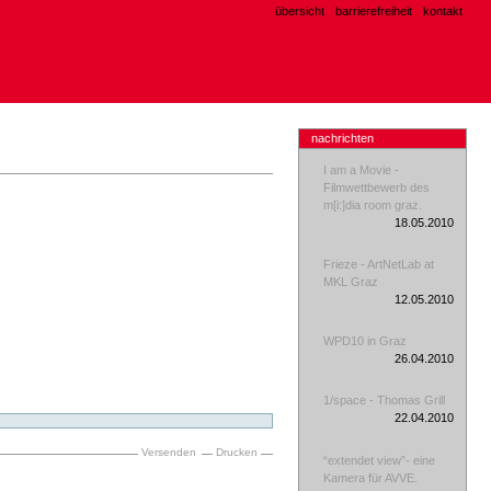
übersicht
barrierefreiheit
kontakt
nachrichten
I am a Movie -
Filmwettbewerb des
m[i:]dia room graz.
18.05.2010
Frieze - ArtNetLab at
MKL Graz
12.05.2010
WPD10 in Graz
26.04.2010
1/space - Thomas Grill
22.04.2010
Versenden
Drucken
“extendet view”- eine
Kamera für AVVE.