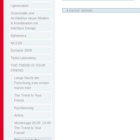
i-generation
zurück: tiyfweb
Grammatik und
Architektur neuer Medien
in Kombination mit
Interface Design
Ephemera
NCC09
Europrix 2009
Tesla Laboratory
THE TREND IS YOUR
FRIEND
Lange Nacht der
Forschung zum ersten
mal im mkl!
The Trend Is Your
Friend
Kurzfassung
Artists
Vernissage 26.09. 14:00
The Trend is Your
Friend!