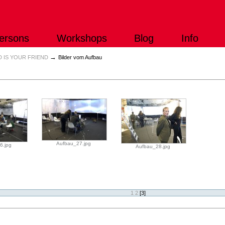
ersons
Workshops
Blog
Info
→
 IS YOUR FRIEND
Bilder vom Aufbau
Aufbau_27.jpg
6.jpg
Aufbau_28.jpg
1
2
[
3
]