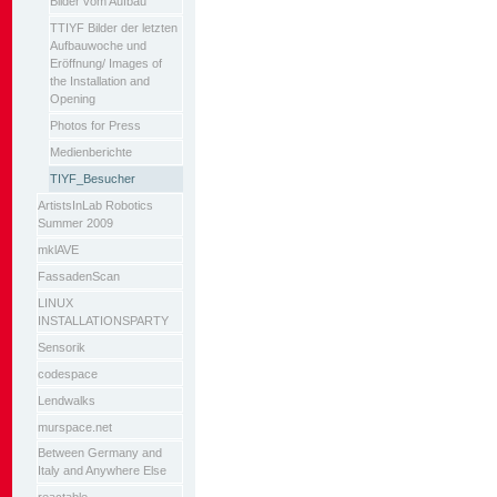
Bilder vom Aufbau
TTIYF Bilder der letzten
Aufbauwoche und
Eröffnung/ Images of
the Installation and
Opening
Photos for Press
Medienberichte
TIYF_Besucher
ArtistsInLab Robotics
Summer 2009
mklAVE
FassadenScan
LINUX
INSTALLATIONSPARTY
Sensorik
codespace
Lendwalks
murspace.net
Between Germany and
Italy and Anywhere Else