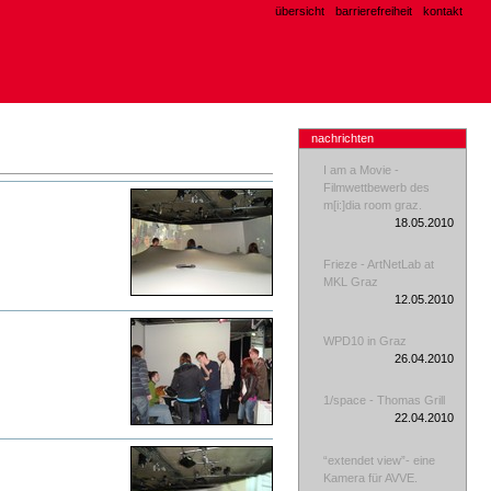
übersicht
barrierefreiheit
kontakt
nachrichten
I am a Movie -
Filmwettbewerb des
m[i:]dia room graz.
18.05.2010
Frieze - ArtNetLab at
MKL Graz
12.05.2010
WPD10 in Graz
26.04.2010
1/space - Thomas Grill
22.04.2010
“extendet view”- eine
Kamera für AVVE.