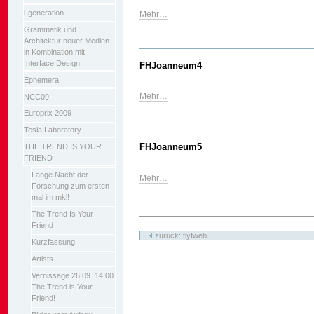
i-generation
Mehr…
Grammatik und
Architektur neuer Medien
in Kombination mit
Interface Design
FHJoanneum4
Ephemera
Mehr…
NCC09
Europrix 2009
Tesla Laboratory
FHJoanneum5
THE TREND IS YOUR
FRIEND
Lange Nacht der
Mehr…
Forschung zum ersten
mal im mkl!
The Trend Is Your
Artikelaktionen
Friend
zurück: tiyfweb
Kurzfassung
Artists
Vernissage 26.09. 14:00
The Trend is Your
Friend!