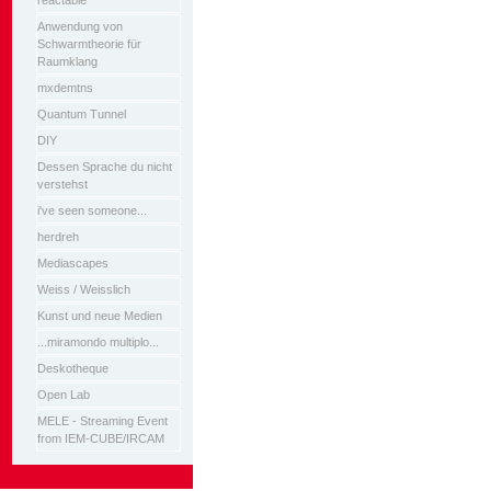
reactable
Anwendung von
Schwarmtheorie für
Raumklang
mxdemtns
Quantum Tunnel
DIY
Dessen Sprache du nicht
verstehst
i've seen someone...
herdreh
Mediascapes
Weiss / Weisslich
Kunst und neue Medien
...miramondo multiplo...
Deskotheque
Open Lab
MELE - Streaming Event
from IEM-CUBE/IRCAM