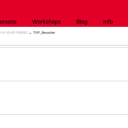
ersons
Workshops
Blog
Info
→
 IS YOUR FRIEND
TIYF_Besucher