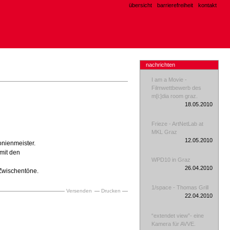
übersicht
barrierefreiheit
kontakt
nachrichten
I am a Movie -
Filmwettbewerb des
m[i:]dia room graz.
18.05.2010
Frieze - ArtNetLab at
MKL Graz
12.05.2010
onienmeister.
 mit den
WPD10 in Graz
26.04.2010
 Zwischentöne.
1/space - Thomas Grill
Versenden
Drucken
22.04.2010
“extendet view”- eine
Kamera für AVVE.