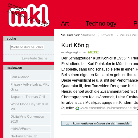
Direkt
zum
Inhalt
|
Art
Technology
P
Direkt
zur
Navigation
Sektionen
→
→
Sie sind hier:
Startseite
Projects
Weiss / Wei
suche
Kurt König
— abgelegt unter:
ARTIST
Der Schlagzeuger
Kurt König
ist 1955 in Trie
Erweiterte Suche…
Er studierte bei Karl Peinkofer in München un
navigation
Er spielte, sang und schauspielerte in einer
Bei seinen eigenen Konzepten geht es ihm u
I am A Movie
Diese verwirklicht er u. a. mit der Performance
Frieze - ArtNetLab at MKL
Quadratur III, dem Tanzvideo Der graue Keil i
Graz
Hierzu gehört auch die Zusammenarbeit mit Tä
1/space - Thomas Grill
Choreographen Klaus Abromeit, Luisa Casirag
Er arbeitet als Musikpädagoge mit Kindern, 
World Plone Day 2010 im
(quelle:
www.ensemble-zwischentoene.de
MKL
Digital Arts Convention
Artikelaktionen
2010
mklAVVEcam
NikiPassathimLab