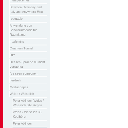
murspace.net
Between Germany and
Italy and Anywhere Else
reactable
Anwendung von
Schwarmtheorie für
Raumklang
mxdemtns
Quantum Tunnel
DIY
Dessen Sprache du nicht
verstehst
i've seen someone...
herdreh
Mediascapes
Weiss / Weisslich
Peter Ablinger. Weiss /
Weisslich 31e Regen
Weiss / Weisslich 36,
Kopfhörer
Peter Ablinger