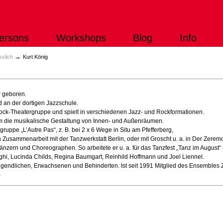
ersons
Workshops
Blog
Info
→
sslich
Kurt König
r geboren.
d an der dortigen Jazzschule.
 Rock-Theatergruppe und spielt in verschiedenen Jazz- und Rockformationen.
m die musikalische Gestaltung von Innen- und Außenräumen.
gruppe „L’Autre Pas“, z. B. bei 2 x 6 Wege in Situ am Pfefferberg,
n Zusammenarbeit mit der Tanzwerkstatt Berlin, oder mit Groscht u. a. in Der Zerem
nzern und Choreographen. So arbeitete er u. a. für das Tanzfest „Tanz im August“
hi, Lucinda Childs, Regina Baumgart, Reinhild Hoffmann und Joel Liennel.
Jugendlichen, Erwachsenen und Behinderten. Ist seit 1991 Mitglied des Ensembles
)