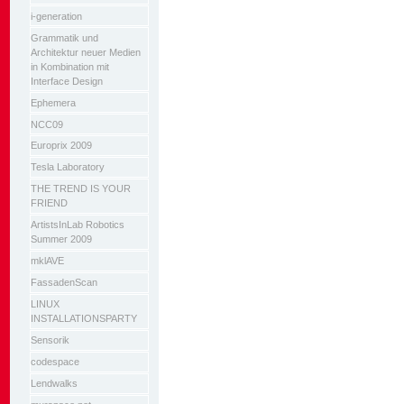
i-generation
Grammatik und
Architektur neuer Medien
in Kombination mit
Interface Design
Ephemera
NCC09
Europrix 2009
Tesla Laboratory
THE TREND IS YOUR
FRIEND
ArtistsInLab Robotics
Summer 2009
mklAVE
FassadenScan
LINUX
INSTALLATIONSPARTY
Sensorik
codespace
Lendwalks