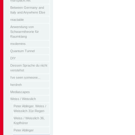
murspace.net
Between Germany and
Italy and Anywhere Else
reactable
Anwendung von
Schwarmtheorie für
Raumklang
mxdemtns
Quantum Tunnel
DIY
Dessen Sprache du nicht
verstehst
i've seen someone...
herdreh
Mediascapes
Weiss / Weisslich
Peter Ablinger. Weiss /
Weisslich 31e Regen
Weiss / Weisslich 36,
Kopfhörer
Peter Ablinger