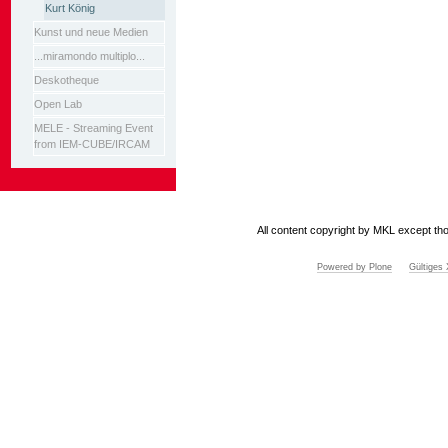
Kurt König
Kunst und neue Medien
...miramondo multiplo...
Deskotheque
Open Lab
MELE - Streaming Event
from IEM-CUBE/IRCAM
All content copyright by MKL except tho
Powered by Plone
Gültige