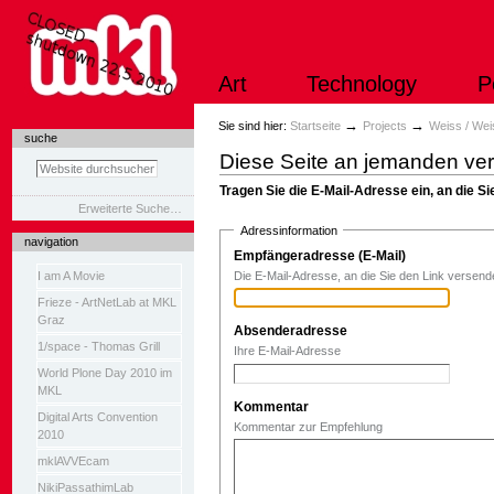
Direkt
zum
Inhalt
|
Art
Technology
P
Direkt
zur
Navigation
Sektionen
→
→
Sie sind hier:
Startseite
Projects
Weiss / Wei
suche
Diese Seite an jemanden ve
Tragen Sie die E-Mail-Adresse ein, an die 
Erweiterte Suche…
Adressinformation
navigation
Empfängeradresse (E-Mail)
(Erforderlich
I am A Movie
Die E-Mail-Adresse, an die Sie den Link versen
Frieze - ArtNetLab at MKL
Graz
Absenderadresse
(Erforderlich)
1/space - Thomas Grill
Ihre E-Mail-Adresse
World Plone Day 2010 im
MKL
Kommentar
Digital Arts Convention
Kommentar zur Empfehlung
2010
mklAVVEcam
NikiPassathimLab