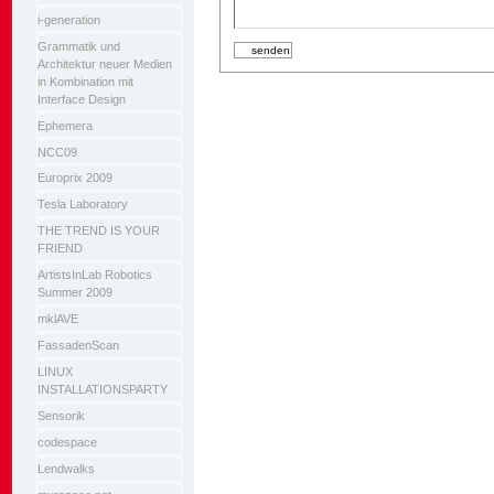
i-generation
Grammatik und
Architektur neuer Medien
in Kombination mit
Interface Design
Ephemera
NCC09
Europrix 2009
Tesla Laboratory
THE TREND IS YOUR
FRIEND
ArtistsInLab Robotics
Summer 2009
mklAVE
FassadenScan
LINUX
INSTALLATIONSPARTY
Sensorik
codespace
Lendwalks