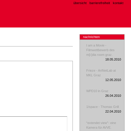
übersicht
barrierefreiheit
kontakt
nachrichten
I am a Movie -
Filmwettbewerb des
m[i:]dia room graz.
18.05.2010
Frieze - ArtNetLab at
MKL Graz
12.05.2010
WPD10 in Graz
26.04.2010
1/space - Thomas Grill
22.04.2010
“extendet view”- eine
Kamera für AVVE.