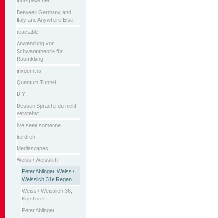
murspace.net
Between Germany and
Italy and Anywhere Else
reactable
Anwendung von
Schwarmtheorie für
Raumklang
mxdemtns
Quantum Tunnel
DIY
Dessen Sprache du nicht
verstehst
i've seen someone...
herdreh
Mediascapes
Weiss / Weisslich
Peter Ablinger. Weiss /
Weisslich 31e Regen
Weiss / Weisslich 36,
Kopfhörer
Peter Ablinger