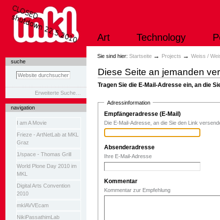
Direkt
zum
Inhalt
|
Art
Technology
P
Direkt
zur
Navigation
Sektionen
→
→
Sie sind hier:
Startseite
Projects
Weiss / Wei
suche
Diese Seite an jemanden ve
Tragen Sie die E-Mail-Adresse ein, an die 
Erweiterte Suche…
Adressinformation
navigation
Empfängeradresse (E-Mail)
(Erforderlich
I am A Movie
Die E-Mail-Adresse, an die Sie den Link versen
Frieze - ArtNetLab at MKL
Graz
Absenderadresse
(Erforderlich)
1/space - Thomas Grill
Ihre E-Mail-Adresse
World Plone Day 2010 im
MKL
Kommentar
Digital Arts Convention
Kommentar zur Empfehlung
2010
mklAVVEcam
NikiPassathimLab