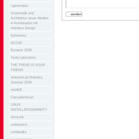
i-generation
Grammatik und
Architektur neuer Medien
in Kombination mit
Interface Design
Ephemera
NCC09
Europrix 2009
Tesla Laboratory
THE TREND IS YOUR
FRIEND
ArtistsInLab Robotics
Summer 2009
mklAVE
FassadenScan
LINUX
INSTALLATIONSPARTY
Sensorik
codespace
Lendwalks