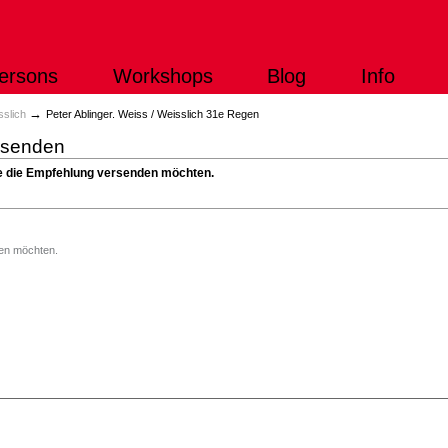
ersons
Workshops
Blog
Info
→
sslich
Peter Ablinger. Weiss / Weisslich 31e Regen
rsenden
Sie die Empfehlung versenden möchten.
)
den möchten.