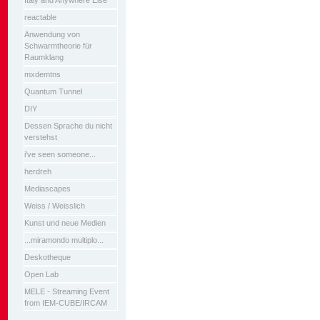
Italy and Anywhere Else
reactable
Anwendung von
Schwarmtheorie für
Raumklang
mxdemtns
Quantum Tunnel
DIY
Dessen Sprache du nicht
verstehst
i've seen someone...
herdreh
Mediascapes
Weiss / Weisslich
Kunst und neue Medien
...miramondo multiplo...
Deskotheque
Open Lab
MELE - Streaming Event
from IEM-CUBE/IRCAM