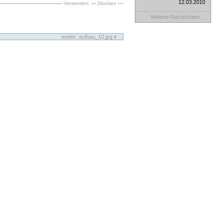
12.03.2010
Versenden
Drucken
Weitere Nachrichten…
weiter: aufbau_10.jpg