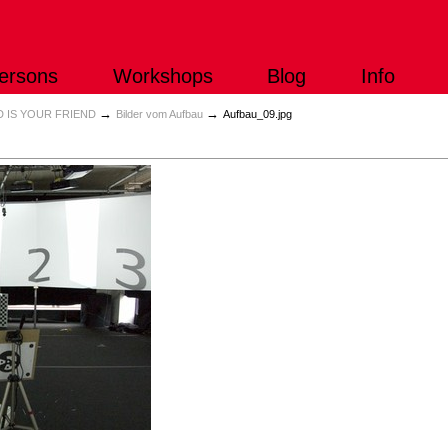
ersons
Workshops
Blog
Info
→
→
 IS YOUR FRIEND
Bilder vom Aufbau
Aufbau_09.jpg