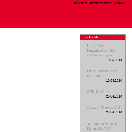
übersicht
barrierefreiheit
kontakt
nachrichten
I am a Movie -
Filmwettbewerb des
m[i:]dia room graz.
18.05.2010
Frieze - ArtNetLab at
MKL Graz
12.05.2010
WPD10 in Graz
26.04.2010
1/space - Thomas Grill
22.04.2010
“extendet view”- eine
Kamera für AVVE.