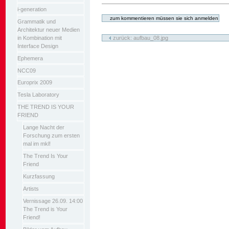
Artikelaktionen
i-generation
Grammatik und
Architektur neuer Medien
in Kombination mit
zurück: aufbau_08.jpg
Interface Design
Ephemera
NCC09
Europrix 2009
Tesla Laboratory
THE TREND IS YOUR
FRIEND
Lange Nacht der
Forschung zum ersten
mal im mkl!
The Trend Is Your
Friend
Kurzfassung
Artists
Vernissage 26.09. 14:00
The Trend is Your
Friend!