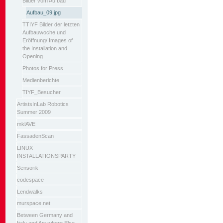
Bilder vom Aufbau
Aufbau_09.jpg
TTIYF Bilder der letzten
Aufbauwoche und
Eröffnung/ Images of
the Installation and
Opening
Photos for Press
Medienberichte
TIYF_Besucher
ArtistsInLab Robotics
Summer 2009
mklAVE
FassadenScan
LINUX
INSTALLATIONSPARTY
Sensorik
codespace
Lendwalks
murspace.net
Between Germany and