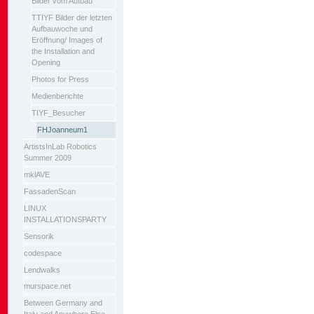
Bilder vom Aufbau
TTIYF Bilder der letzten
Aufbauwoche und
Eröffnung/ Images of
the Installation and
Opening
Photos for Press
Medienberichte
TIYF_Besucher
FHJoanneum1
ArtistsInLab Robotics
Summer 2009
mklAVE
FassadenScan
LINUX
INSTALLATIONSPARTY
Sensorik
codespace
Lendwalks
murspace.net
Between Germany and