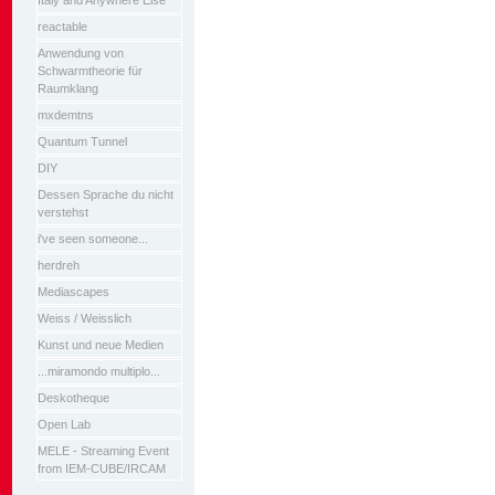
Italy and Anywhere Else
reactable
Anwendung von
Schwarmtheorie für
Raumklang
mxdemtns
Quantum Tunnel
DIY
Dessen Sprache du nicht
verstehst
i've seen someone...
herdreh
Mediascapes
Weiss / Weisslich
Kunst und neue Medien
...miramondo multiplo...
Deskotheque
Open Lab
MELE - Streaming Event
from IEM-CUBE/IRCAM