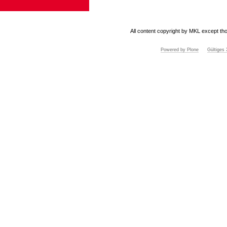
All content copyright by MKL except tho
Powered by Plone
Gültige