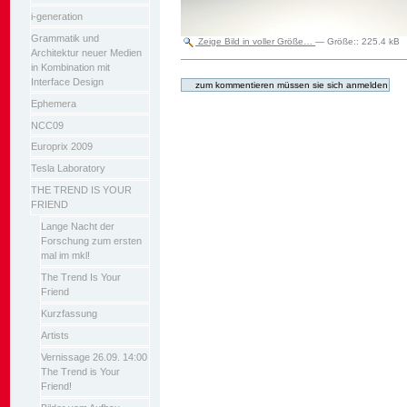
i-generation
Grammatik und
Zeige Bild in voller Größe…
—
Größe:
:
225.4 kB
Architektur neuer Medien
Artikelaktionen
in Kombination mit
Interface Design
Ephemera
NCC09
Europrix 2009
Tesla Laboratory
THE TREND IS YOUR
FRIEND
Lange Nacht der
Forschung zum ersten
mal im mkl!
The Trend Is Your
Friend
Kurzfassung
Artists
Vernissage 26.09. 14:00
The Trend is Your
Friend!